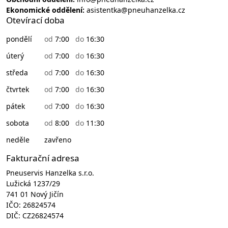
Ekonomické oddělení:
asistentka@pneuhanzelka.cz
Otevírací doba
pondělí
od
7:00
do
16:30
úterý
od
7:00
do
16:30
středa
od
7:00
do
16:30
čtvrtek
od
7:00
do
16:30
pátek
od
7:00
do
16:30
sobota
od
8:00
do
11:30
neděle
zavřeno
Fakturační adresa
Pneuservis Hanzelka s.r.o.
Lužická 1237/29
741 01 Nový Jičín
IČO: 26824574
DIČ: CZ26824574